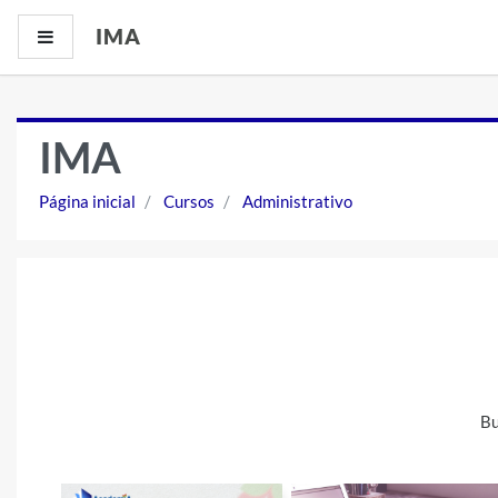
Ir para o conteúdo principal
IMA
Painel lateral
IMA
Página inicial
Cursos
Administrativo
Bu